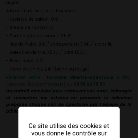
région
A la carte du soir, vous trouverez :
- Assiette de saison 8 €
- Soupe de saison 5 €
- Part de gâteau maison 2.5 €
- Jus de fruits 2 € / soda parisien 3.5€ / sirops 1€
- Selection de thé 2.50€ / café 1.50€
- Bière locale 3 €
- Verre de vin bio 2 € (blanc ou rouge)
Réservez votre
Formule dinette-spectacle
à 10€
(assiette /boisson/dessert) au
09 86 22 78 95
Un endroit convivial pour retrouver vos amis, échanger
et rencontrer les artistes ou parcourir la sélection
préparée chaque soir de spectacle par l’équipe de la
bibliothèque.
Ce site utilise des cookies et
vous donne le contrôle sur