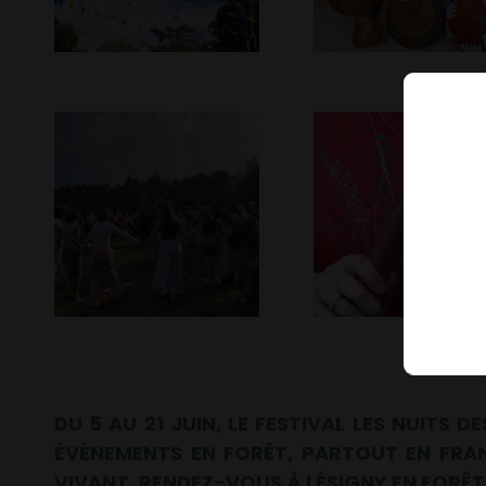
DU 5 AU 21 JUIN, LE FESTIVAL LES NUITS DE
ÉVÈNEMENTS EN FORÊT, PARTOUT EN FRA
VIVANT. RENDEZ-VOUS À LÉSIGNY EN FORÊ