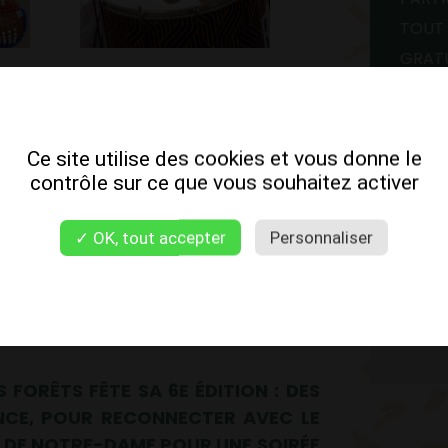
TOUT 
GRAT
52 Ru
Jeux E
Ce site utilise des cookies et vous donne le
contrôle sur ce que vous souhaitez activer
✓ OK, tout accepter
Personnaliser
G
S FORÊTS FÊTE SA 6E ÉDITION : DES
NCE, POUR RECONNECTER AVEC LE
T DE NOTRE-DAME POUR UNE SOIRÉE