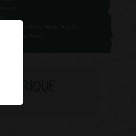
PUBLIC
UIT
e Du Bois De Notre Dame (aire De
n Lisière De Forêt)
ÉNÉRIQUE