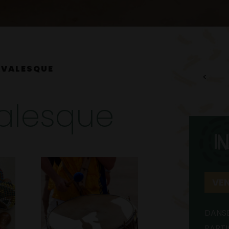
AVALESQUE
valesque
I
VEN
DANS
PARTI