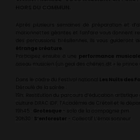
HORS DU COMMUN.
Après plusieurs semaines de préparation et d’ate
marionnettes géantes et fanfare vous donnent ren
des percussions brésiliennes, ils vous guideront 
étrange créature
.
Participez ensuite à une
performance musical
oiseau musicien (un geai des chênes dit « le prince 
Dans le cadre du Festival national
Les Nuits des F
Déroulé de la soirée :
19h: Restitution du parcours d’éducation artistique 
culture DRAC IDF, l’Académie de Créteil et le dé
19h45 :
Grotesque
- solo de la compagnie pm
20h30 :
S’enforester
- Collectif L’émoi sonneur